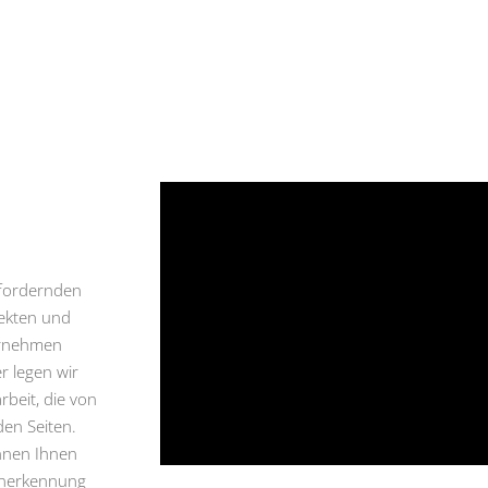
sfordernden
ekten und
ternehmen
r legen wir
beit, die von
den Seiten.
nnen Ihnen
cenerkennung