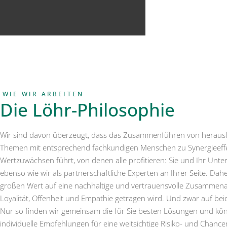
WIE WIR ARBEITEN
Die Löhr-Philosophie
Wir sind davon überzeugt, dass das Zusammenführen von herau
Themen mit entsprechend fachkundigen Menschen zu Synergieeff
Wertzuwächsen führt, von denen alle profitieren: Sie und Ihr Un
ebenso wie wir als partnerschaftliche Experten an Ihrer Seite. Dahe
großen Wert auf eine nachhaltige und vertrauensvolle Zusammenar
Loyalität, Offenheit und Empathie getragen wird. Und zwar auf bei
Nur so finden wir gemeinsam die für Sie besten Lösungen und kö
individuelle Empfehlungen für eine weitsichtige Risiko- und Chan