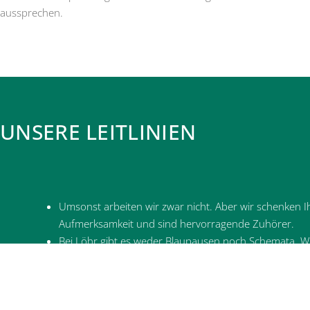
aussprechen.
UNSERE LEITLINIEN
Umsonst arbeiten wir zwar nicht. Aber wir schenken I
Aufmerksamkeit und sind hervorragende Zuhörer.
Bei Löhr gibt es weder Blaupausen noch Schemata. Wi
individuell nach Ihren speziellen Anforderungen und 
Ihre qualifizierte Betreuung durch Löhr ist keine gewöh
Ihnen „just in time“ präsentieren, sondern ein laufend
Lösungen und kontinuierlichen, situationsbedingten