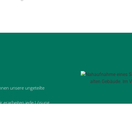
hnen unsere ungeteilte
r erarbeiten jede Lösung
Bedürfnissen.
nliche Dienstleistung, die wir
er Prozess. Mit zeitnahen
 Anpassungen.