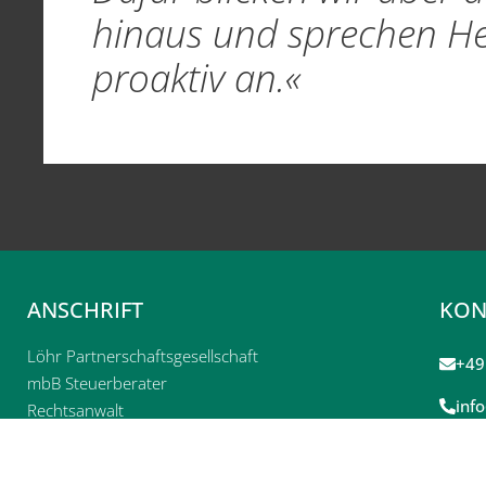
hinaus und sprechen H
proaktiv an.«
ANSCHRIFT
KON
Löhr Partnerschaftsgesellschaft
+49
mbB Steuerberater
inf
Rechtsanwalt
Bonner Str. 178
50968 Köln