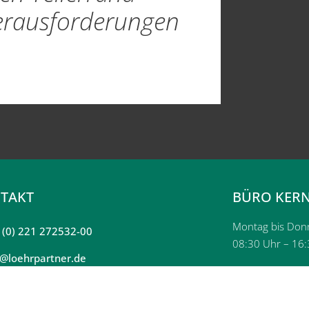
erausforderungen
TAKT
BÜRO KERN
Montag bis Don
 (0) 221 272532-00
08:30 Uhr – 16
o@loehrpartner.de
Freitag:
08:30 – 14:30
Die genannten Kernzeit