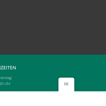
ZEITEN
nerstag:
:30 Uhr
DE
en stellen die Erreichbarkeit der Zentrale