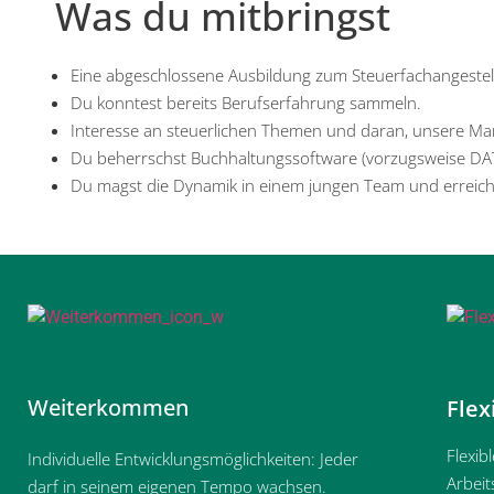
Was du mitbringst
Eine abgeschlossene Ausbildung zum Steuerfachangestellt
Du konntest bereits Berufserfahrung sammeln.
Interesse an steuerlichen Themen und daran, unsere Ma
Du beherrschst Buchhaltungssoftware (vorzugsweise DATE
Du magst die Dynamik in einem jungen Team und erreich
Weiterkommen
Flex
Flexib
Individuelle Entwicklungsmöglichkeiten: Jeder
Arbeit
darf in seinem eigenen Tempo wachsen.