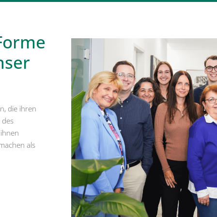
 Forme
nser
n, die ihren
n des
 ihnen
 machen als