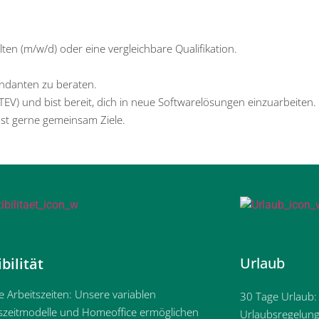
en (m/w/d) oder eine vergleichbare Qualifikation.
ndanten zu beraten.
V) und bist bereit, dich in neue Softwarelösungen einzuarbeiten.
st gerne gemeinsam Ziele.
Urlaub
ibilität
le Arbeitszeiten: Unsere variablen
30 Tage Urlaub:
szeitmodelle und Homeoffice ermöglichen
Urlaubsregelung