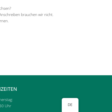
chsen?
n Anschreiben brauchen wir nicht.
rnen.
ZEITEN
nerstag:
DE
:30 Uhr