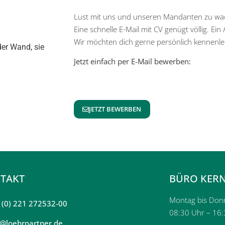
Lust mit uns und unseren Mandanten zu wa
Eine schnelle E-Mail mit CV genügt völlig. Ei
Wir möchten dich gerne persönlich kennenle
Jetzt einfach per E-Mail bewerben:
JETZT BEWERBEN
TAKT
BÜRO KERN
Montag bis Don
 (0) 221 272532-00
08:30 Uhr – 16
o@loehrpartner.de